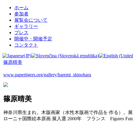
ホーム
参加者
展覧会について
ギャラリー
プレス
開催中・開催予定
コンタクト
篠原晴美
www.papertigers.org/gallery/haremi_shinohara
篠原晴美
神奈川県生まれ。木版画家（水性木版画で作品を 作る）。展覧会活動も
ローニャ国際絵本原画 展入選 2000年 フランス Figures Fu