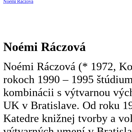
Noémi Ráczová
Noémi Ráczová
Noémi Ráczová (* 1972, Koš
rokoch 1990 – 1995 štúdium 
kombinácii s výtvarnou výc
UK v Bratislave. Od roku 19
Katedre knižnej tvorby a vo
výtvarných umení v Bratisla