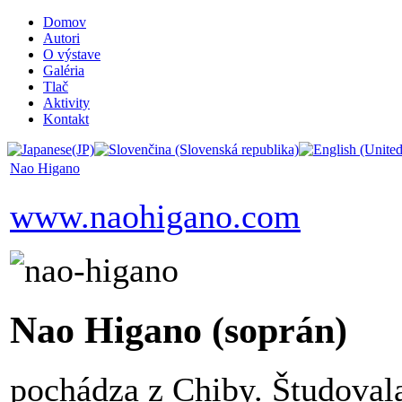
Domov
Autori
O výstave
Galéria
Tlač
Aktivity
Kontakt
Nao Higano
www.naohigano.com
Nao Higano (soprán)
pochádza z Chiby. Študovala